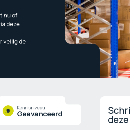
t nu of
via deze
 veilig de
Schri
Kennisniveau
Geavanceerd
deze 