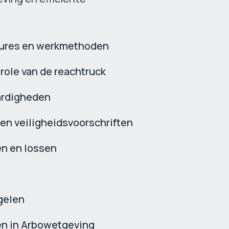
dures en werkmethoden
ole van de reachtruck
aardigheden
 en veiligheidsvoorschriften
en en lossen
gelen
en in Arbowetgeving