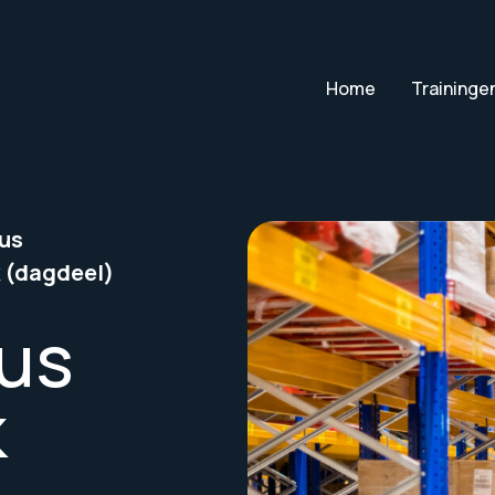
Home
Traininge
us
 (dagdeel)
sus
k