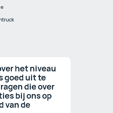
le
htruck
over het niveau
s goed uit te
vragen die over
ies bij ons op
d van de