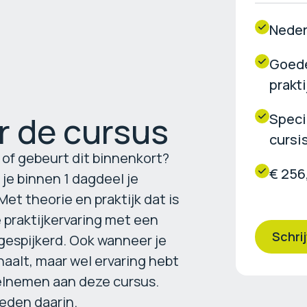
Neder
Goede
prakti
r de cursus
Speci
cursi
n of gebeurt dit binnenkort?
€ 256
je binnen 1 dagdeel je
et theorie en praktijk dat is
praktijkervaring met een
Schrij
jgespijkerd. Ook wanneer je
haalt, maar wel ervaring hebt
elnemen aan deze cursus.
eden daarin.