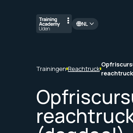
NL
en
Opfriscurs
Trainingen
Reachtruck
reachtruck
Opfriscur
reachtruc