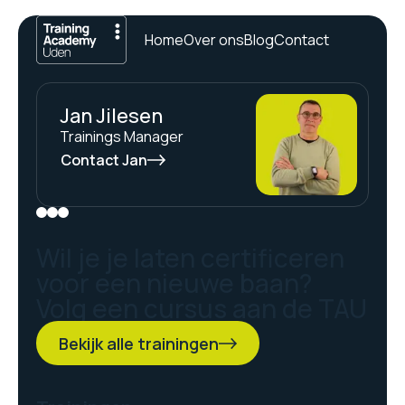
Home
Over ons
Blog
Contact
Jan Jilesen
Trainings Manager
Contact Jan
Wil je je laten certificeren
voor een nieuwe baan?
Volg een cursus aan de TAU
Bekijk alle trainingen