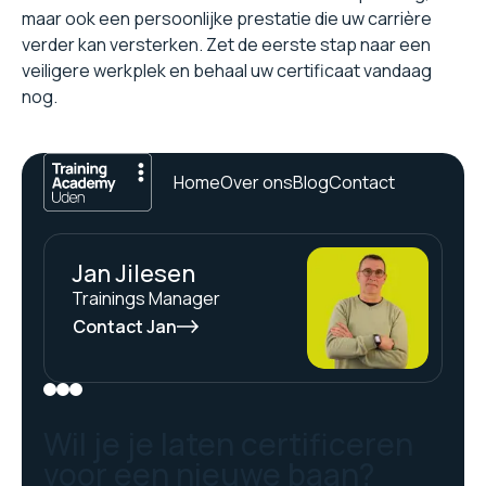
maar ook een persoonlijke prestatie die uw carrière
verder kan versterken. Zet de eerste stap naar een
veiligere werkplek en behaal uw certificaat vandaag
nog.
Home
Over ons
Blog
Contact
Jan Jilesen
Trainings Manager
Contact Jan
Wil je je laten certificeren
voor een nieuwe baan?