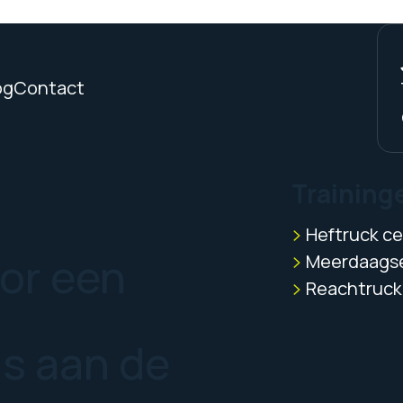
og
Contact
Training
Heftruck cer
oor een
Meerdaagse
Reachtruck 
us aan de