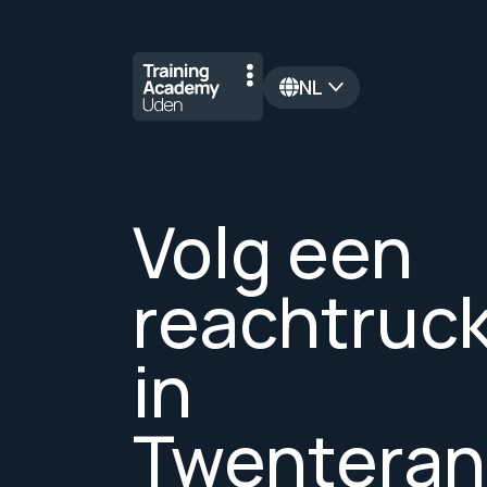
NL
en
Volg een
reachtruc
in
Twentera