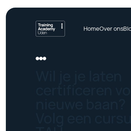
Home
Over ons
Bl
Wil je je laten
certificeren v
nieuwe baan?
Volg een curs