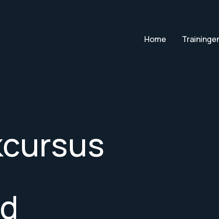
Home
Traininge
kcursus
nd