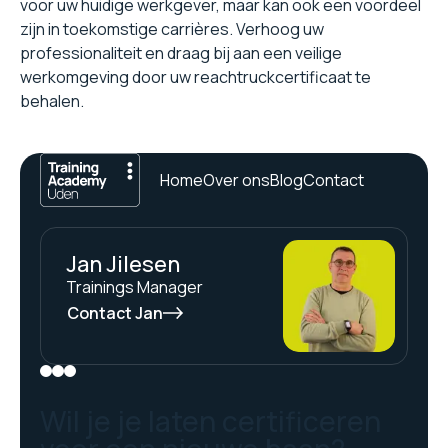
voor uw huidige werkgever, maar kan ook een voordeel
zijn in toekomstige carrières. Verhoog uw
professionaliteit en draag bij aan een veilige
werkomgeving door uw reachtruckcertificaat te
behalen.
Home
Over ons
Blog
Contact
Jan Jilesen
Trainings Manager
Contact Jan
Wil je je laten certificeren