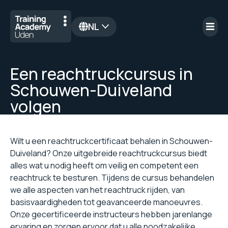
NL
en
Een reachtruckcursus in
Schouwen-Duiveland
volgen
Wilt u een reachtruckcertificaat behalen in Schouwen-
Duiveland? Onze uitgebreide reachtruckcursus biedt
alles wat u nodig heeft om veilig en competent een
reachtruck te besturen. Tijdens de cursus behandelen
we alle aspecten van het reachtruck rijden, van
basisvaardigheden tot geavanceerde manoeuvres.
Onze gecertificeerde instructeurs hebben jarenlange
ervaring en zorgen ervoor dat u alle noodzakelijke