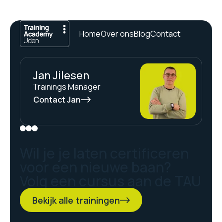
Home
Over ons
Blog
Contact
Jan Jilesen
Trainings Manager
Contact Jan
Wil je je laten certificeren
voor een nieuwe baan?
Volg een cursus aan de TAU
Bekijk alle trainingen