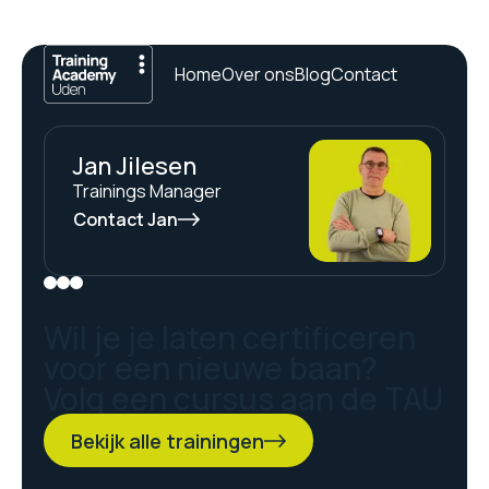
Home
Over ons
Blog
Contact
Jan Jilesen
Trainings Manager
Contact Jan
Wil je je laten certificeren
voor een nieuwe baan?
Volg een cursus aan de TAU
Bekijk alle trainingen