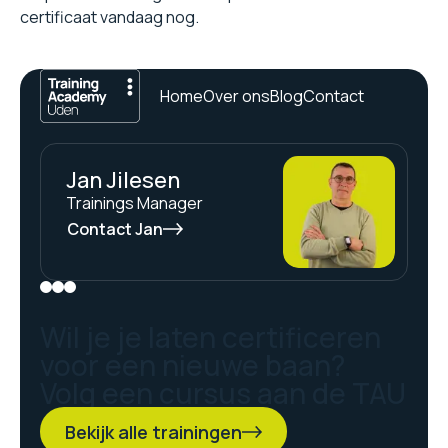
certificaat vandaag nog.
Home
Over ons
Blog
Contact
Jan Jilesen
Trainings Manager
Contact Jan
Wil je je laten certificeren
voor een nieuwe baan?
Volg een cursus aan de TAU
Bekijk alle trainingen