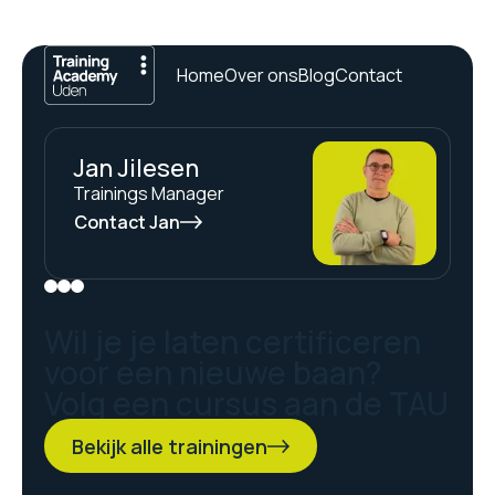
Home
Over ons
Blog
Contact
Jan Jilesen
Trainings Manager
Contact Jan
Wil je je laten certificeren
voor een nieuwe baan?
Volg een cursus aan de TAU
Bekijk alle trainingen