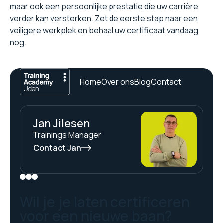
maar ook een persoonlijke prestatie die uw carrière
verder kan versterken. Zet de eerste stap naar een
veiligere werkplek en behaal uw certificaat vandaag
nog.
Home
Over ons
Blog
Contact
Jan Jilesen
Trainings Manager
Contact Jan
Wil je je laten certificeren
voor een nieuwe baan?