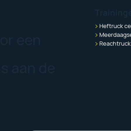
Training
Heftruck cer
oor een
Meerdaagse
Reachtruck 
us aan de