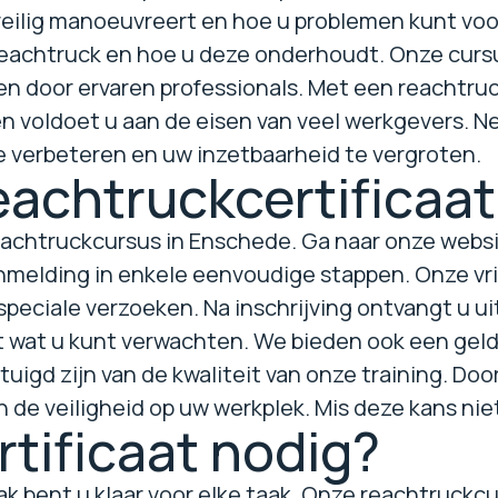
veilig manoeuvreert en hoe u problemen kunt voo
reachtruck en hoe u deze onderhoudt. Onze curs
 door ervaren professionals. Met een reachtruck
voldoet u aan de eisen van veel werkgevers. Neem
 verbeteren en uw inzetbaarheid te vergroten.
achtruckcertificaat
reachtruckcursus in Enschede. Ga naar onze webs
anmelding in enkele eenvoudige stappen. Onze vr
 speciale verzoeken. Na inschrijving ontvangt u u
 wat u kunt verwachten. We bieden ook een geld
gd zijn van de kwaliteit van onze training. Door 
n de veiligheid op uw werkplek. Mis deze kans niet
tificaat nodig?
k bent u klaar voor elke taak. Onze reachtruckcu