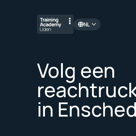
NL
en
Volg een
reachtruc
in Ensche