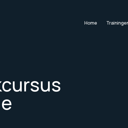
Home
Traininge
kcursus
de