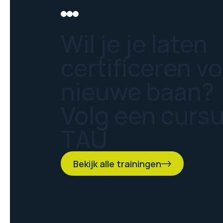
Wil je je laten
certificeren v
nieuwe baan?
Volg een curs
TAU
Bekijk alle trainingen