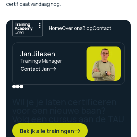
certificaat vandaag nog.
Home
Over ons
Blog
Contact
Jan Jilesen
Trainings Manager
Contact Jan
Wil je je laten certificeren
voor een nieuwe baan?
Volg een cursus aan de TAU
Bekijk alle trainingen