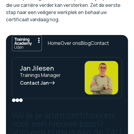
die uw carrière verder kan versterken. Zet de eerste
stap naar een veiligere werkplek en behaal uw
certificaat vandaag nog.
Home
Over ons
Blog
Contact
Jan Jilesen
Trainings Manager
Contact Jan
Wil je je laten certificeren
voor een nieuwe baan?
Volg een cursus aan de TAU