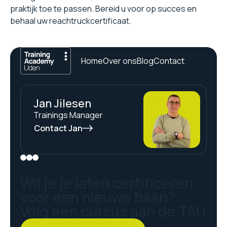
praktijk toe te passen. Bereid u voor op succes en
behaal uw reachtruckcertificaat.
Home
Over ons
Blog
Contact
Jan Jilesen
Trainings Manager
Contact Jan
Wil je je laten certificeren
voor een nieuwe baan?
Volg een cursus aan de TAU