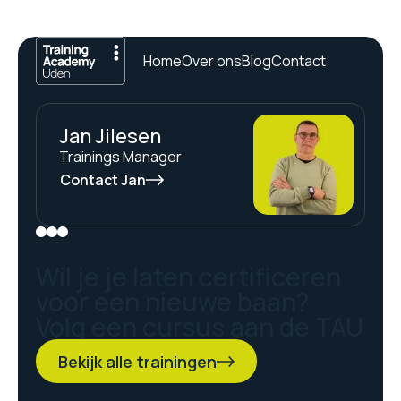
Home
Over ons
Blog
Contact
Jan Jilesen
Trainings Manager
Contact Jan
Wil je je laten certificeren
voor een nieuwe baan?
Volg een cursus aan de TAU
Bekijk alle trainingen