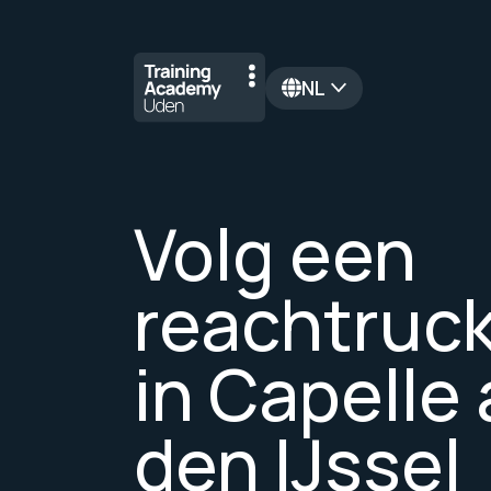
NL
en
Volg een
reachtruc
in Capelle
den IJssel