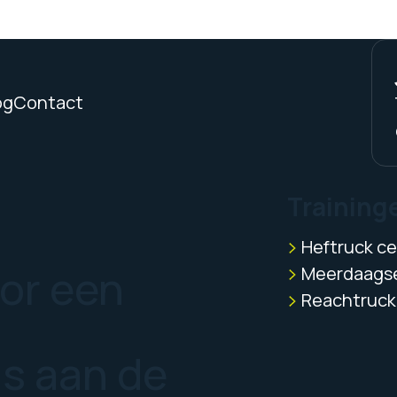
og
Contact
Training
Heftruck cer
oor een
Meerdaagse
Reachtruck 
us aan de