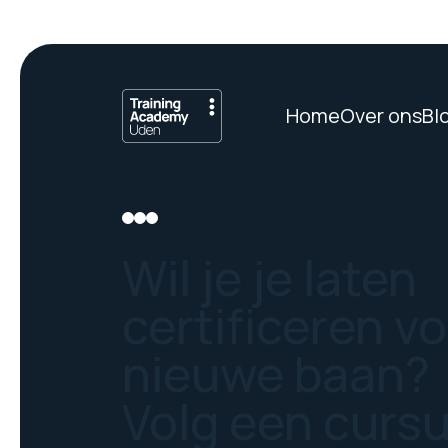
Home
Over ons
Bl
Wil je je laten
certificeren v
nieuwe baan?
Volg een curs