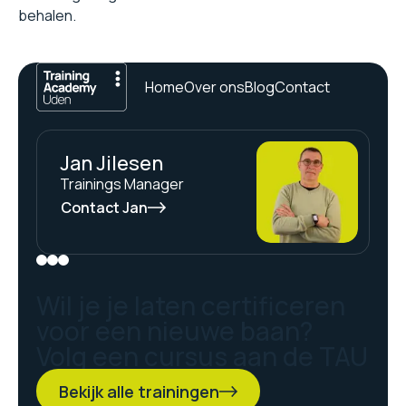
behalen.
Home
Over ons
Blog
Contact
Jan Jilesen
Trainings Manager
Contact Jan
Wil je je laten certificeren
voor een nieuwe baan?
Volg een cursus aan de TAU
Bekijk alle trainingen