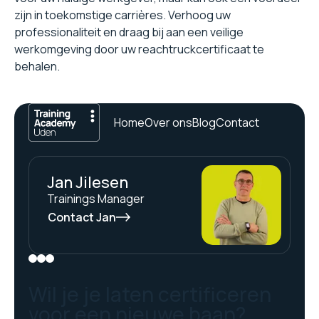
zijn in toekomstige carrières. Verhoog uw
professionaliteit en draag bij aan een veilige
werkomgeving door uw reachtruckcertificaat te
behalen.
Home
Over ons
Blog
Contact
Jan Jilesen
Trainings Manager
Contact Jan
Wil je je laten certificeren
voor een nieuwe baan?