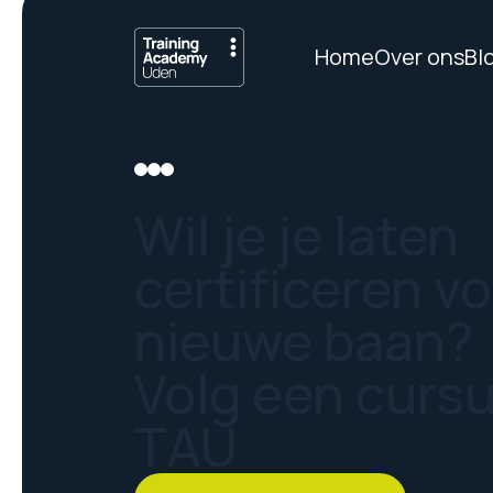
Home
Over ons
Bl
Wil je je laten
certificeren v
nieuwe baan?
Volg een curs
TAU