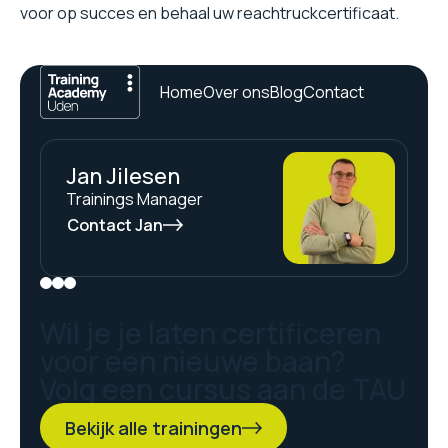
voor op succes en behaal uw reachtruckcertificaat.
Home
Over ons
Blog
Contact
Jan Jilesen
Trainings Manager
Contact Jan
Wil je je laten certificeren
voor een nieuwe baan?
Volg een cursus aan de TAU
Bekijk alle trainingen