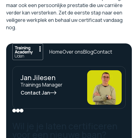
maar ook een persoonlijke prestatie die uw carrière
verder kan versterken. Zet de eerste stap naar een
veiligere werkplek en behaal uw certificaat vandaag
nog.
Home
Over ons
Blog
Contact
Jan Jilesen
Trainings Manager
Contact Jan
Wil je je laten certificeren
voor een nieuwe baan?