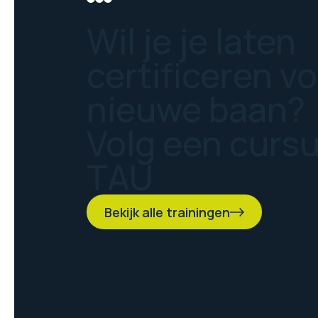
Wil je je laten
certificeren v
nieuwe baan?
Volg een curs
TAU
Bekijk alle trainingen