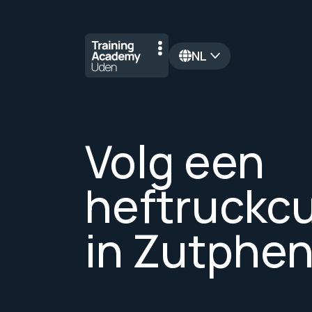
NL
en
Volg een
heftruckc
in Zutphe