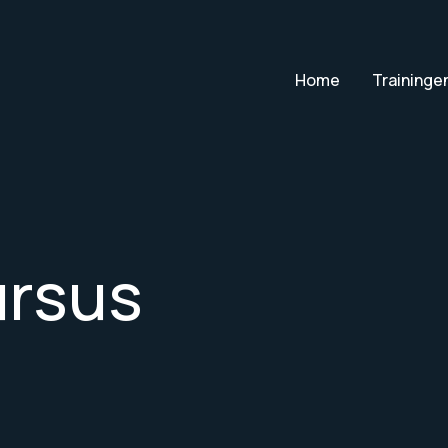
Home
Traininge
ursus
n