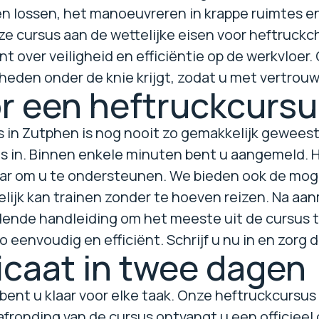
en lossen, het manoeuvreren in krappe ruimtes en 
ze cursus aan de wettelijke eisen voor heftruckc
nt over veiligheid en efficiëntie op de werkvloer
gheden onder de knie krijgt, zodat u met vertro
oor een heftruckcurs
us in Zutphen is nog nooit zo gemakkelijk gewee
 in. Binnen enkele minuten bent u aangemeld. He
aar om u te ondersteunen. We bieden ook de moge
lijk kan trainen zonder te hoeven reizen. Na aa
idende handleiding om het meeste uit de cursus 
eenvoudig en efficiënt. Schrijf u nu in en zorg dat
icaat in twee dagen
bent u klaar voor elke taak. Onze heftruckcursus 
afronding van de cursus ontvangt u een officieel 