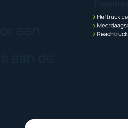
Training
Heftruck cer
oor een
Meerdaagse
Reachtruck 
us aan de