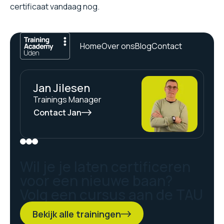
certificaat vandaag nog.
Home
Over ons
Blog
Contact
Jan Jilesen
Trainings Manager
Contact Jan
Wil je je laten certificeren
voor een nieuwe baan?
Volg een cursus aan de TAU
Bekijk alle trainingen