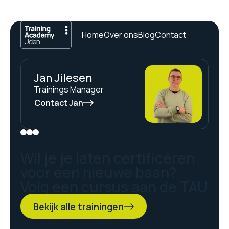
Home
Over ons
Blog
Contact
Jan Jilesen
Trainings Manager
Contact Jan
Wil je je laten certificeren
voor een nieuwe baan?
Volg een cursus aan de TAU
Bekijk alle trainingen