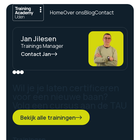
Home
Over ons
Blog
Contact
Jan Jilesen
Trainings Manager
Contact Jan
Wil je je laten certificeren
voor een nieuwe baan?
Volg een cursus aan de TAU
Bekijk alle trainingen
Trainingen