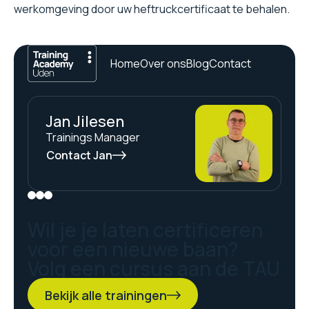
werkomgeving door uw heftruckcertificaat te behalen.
Home
Over ons
Blog
Contact
Jan Jilesen
Trainings Manager
Contact Jan
Wil je je laten certificeren
voor een nieuwe baan?
Volg een cursus aan de TAU
Bekijk alle trainingen