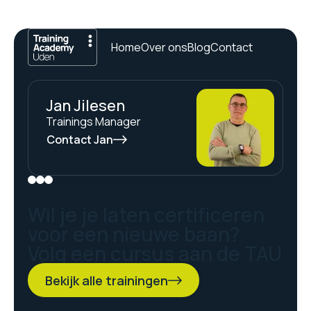
Home
Over ons
Blog
Contact
Jan Jilesen
Trainings Manager
Contact Jan
Wil je je laten certificeren
voor een nieuwe baan?
Volg een cursus aan de TAU
Bekijk alle trainingen