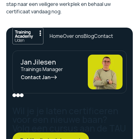
stap naar een veiligere werkplek en behaal uw
certificaat vandaag nog.
Home
Over ons
Blog
Contact
Jan Jilesen
Trainings Manager
Contact Jan
Wil je je laten certificeren
voor een nieuwe baan?
Volg een cursus aan de TAU