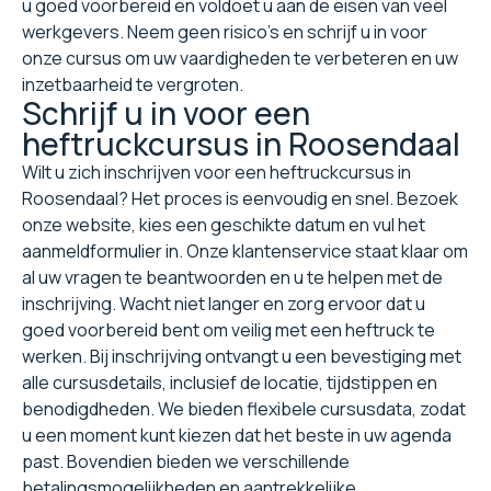
u goed voorbereid en voldoet u aan de eisen van veel
werkgevers. Neem geen risico's en schrijf u in voor
onze cursus om uw vaardigheden te verbeteren en uw
inzetbaarheid te vergroten.
Schrijf u in voor een
heftruckcursus in Roosendaal
Wilt u zich inschrijven voor een heftruckcursus in
Roosendaal? Het proces is eenvoudig en snel. Bezoek
onze website, kies een geschikte datum en vul het
aanmeldformulier in. Onze klantenservice staat klaar om
al uw vragen te beantwoorden en u te helpen met de
inschrijving. Wacht niet langer en zorg ervoor dat u
goed voorbereid bent om veilig met een heftruck te
werken. Bij inschrijving ontvangt u een bevestiging met
alle cursusdetails, inclusief de locatie, tijdstippen en
benodigdheden. We bieden flexibele cursusdata, zodat
u een moment kunt kiezen dat het beste in uw agenda
past. Bovendien bieden we verschillende
betalingsmogelijkheden en aantrekkelijke