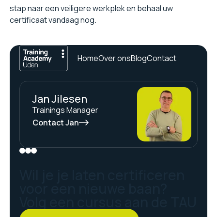
stap naar een veiligere werkplek en behaal uw
certificaat vandaag nog.
Home
Over ons
Blog
Contact
Jan Jilesen
Trainings Manager
Contact Jan
Wil je je laten certificeren
voor een nieuwe baan?
Volg een cursus aan de TAU