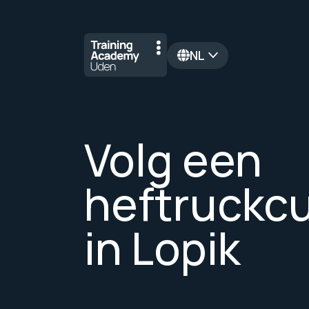
NL
en
Volg een
heftruckc
in Lopik