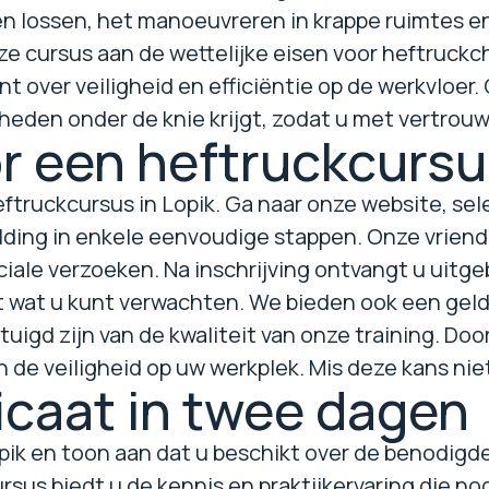
en lossen, het manoeuvreren in krappe ruimtes en 
ze cursus aan de wettelijke eisen voor heftruckc
nt over veiligheid en efficiëntie op de werkvloer
gheden onder de knie krijgt, zodat u met vertro
or een heftruckcursu
eftruckcursus in Lopik. Ga naar onze website, se
lding in enkele eenvoudige stappen. Onze vriend
eciale verzoeken. Na inschrijving ontvangt u uitg
 wat u kunt verwachten. We bieden ook een geld
gd zijn van de kwaliteit van onze training. Door 
n de veiligheid op uw werkplek. Mis deze kans niet
icaat in twee dagen
opik en toon aan dat u beschikt over de benodigde
us biedt u de kennis en praktijkervaring die nodi