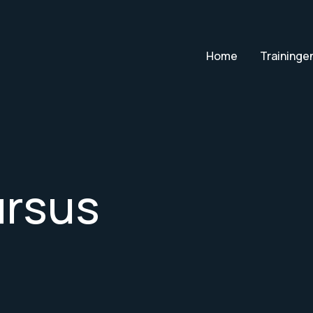
Home
Traininge
ursus