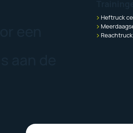
Training
Heftruck cer
oor een
Meerdaagse
Reachtruck 
us aan de