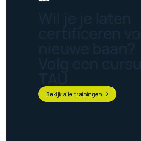
Wil je je laten
certificeren v
nieuwe baan?
Volg een curs
TAU
Bekijk alle trainingen