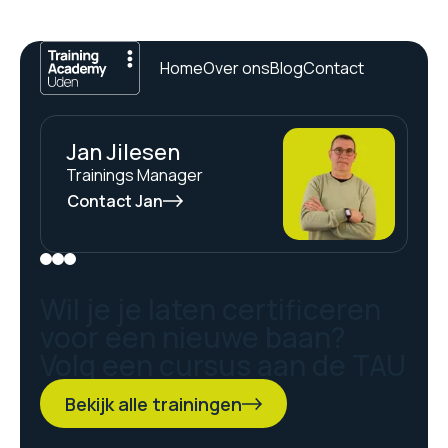
Home
Over ons
Blog
Contact
Jan Jilesen
Trainings Manager
Contact Jan
Wil je je laten certificeren
voor een nieuwe baan?
Volg een cursus aan de TAU
Bekijk alle trainingen