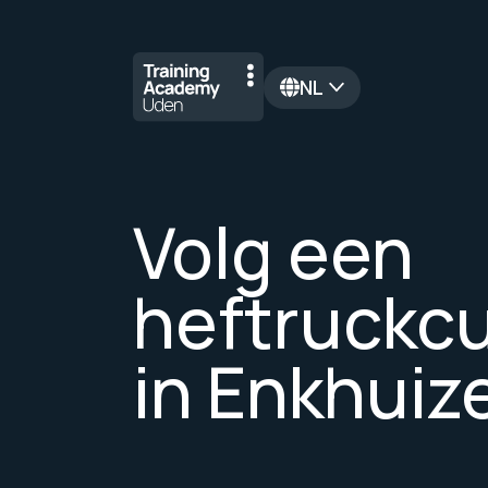
NL
en
Volg een
heftruckc
in Enkhuiz