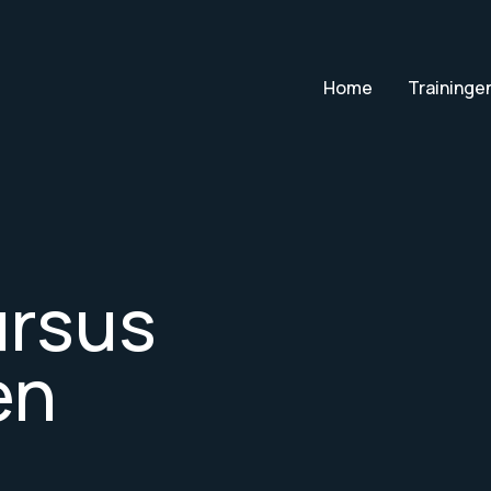
Home
Traininge
ursus
en