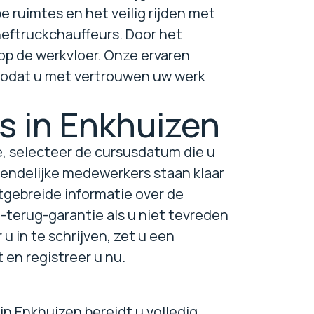
e ruimtes en het veilig rijden met
heftruckchauffeurs. Door het
 op de werkvloer. Onze ervaren
, zodat u met vertrouwen uw werk
us in Enkhuizen
e, selecteer de cursusdatum die u
iendelijke medewerkers staan klaar
itgebreide informatie over de
-terug-garantie als u niet tevreden
u in te schrijven, zet u een
 en registreer u nu.
in Enkhuizen bereidt u volledig