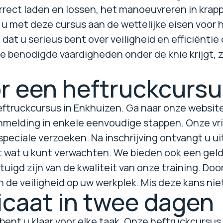
rrect laden en lossen, het manoeuvreren in krapp
t u met deze cursus aan de wettelijke eisen voor 
dat u serieus bent over veiligheid en efficiëntie
lle benodigde vaardigheden onder de knie krijgt
oor een heftruckcurs
heftruckcursus in Enkhuizen. Ga naar onze websit
anmelding in enkele eenvoudige stappen. Onze vr
 speciale verzoeken. Na inschrijving ontvangt u u
 wat u kunt verwachten. We bieden ook een geld
gd zijn van de kwaliteit van onze training. Door 
n de veiligheid op uw werkplek. Mis deze kans niet
icaat in twee dagen
bent u klaar voor elke taak. Onze heftruckcursus 