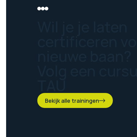
Wil je je laten
certificeren v
nieuwe baan?
Volg een curs
TAU
Bekijk alle trainingen