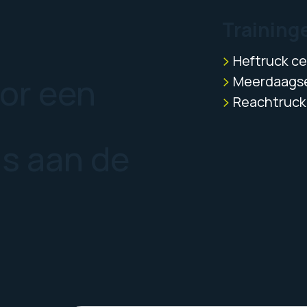
Training
Heftruck cer
oor een
Meerdaagse
Reachtruck 
us aan de