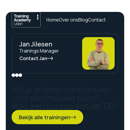
Home
Over ons
Blog
Contact
Jan Jilesen
Trainings Manager
Contact Jan
Wil je je laten certificeren
voor een nieuwe baan?
Volg een cursus aan de TAU
Bekijk alle trainingen