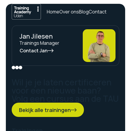
Home
Over ons
Blog
Contact
Jan Jilesen
Trainings Manager
Contact Jan
Wil je je laten certificeren
voor een nieuwe baan?
Volg een cursus aan de TAU
Bekijk alle trainingen
Trainingen