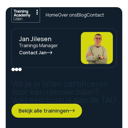
Home
Over ons
Blog
Contact
Jan Jilesen
Trainings Manager
Contact Jan
Wil je je laten certificeren
voor een nieuwe baan?
Volg een cursus aan de TAU
Bekijk alle trainingen