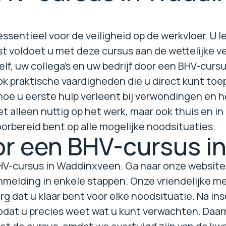
sentieel voor de veiligheid op de werkvloer. U l
t voldoet u met deze cursus aan de wettelijke v
lf, uw collega's en uw bedrijf door een BHV-cursu
k praktische vaardigheden die u direct kunt toep
oe u eerste hulp verleent bij verwondingen en h
et alleen nuttig op het werk, maar ook thuis en i
voorbereid bent op alle mogelijke noodsituaties.
oor een BHV-cursus 
BHV-cursus in Waddinxveen. Ga naar onze website
nmelding in enkele stappen. Onze vriendelijke m
org dat u klaar bent voor elke noodsituatie. Na in
zodat u precies weet wat u kunt verwachten. Daa