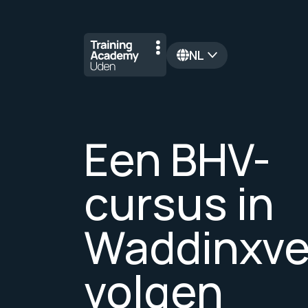
NL
en
Een BHV-
cursus in
Waddinxv
volgen