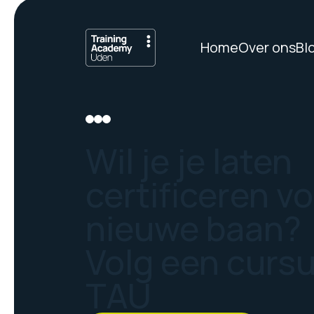
Home
Over ons
Bl
Wil je je laten
certificeren v
nieuwe baan?
Volg een curs
TAU