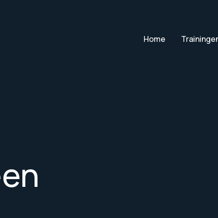
Home
Traininge
een