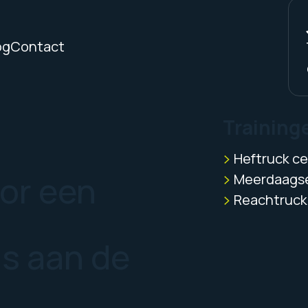
og
Contact
Training
Heftruck cer
oor een
Meerdaagse
Reachtruck 
us aan de