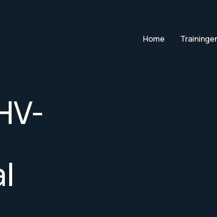
Home
Traininge
HV-
l