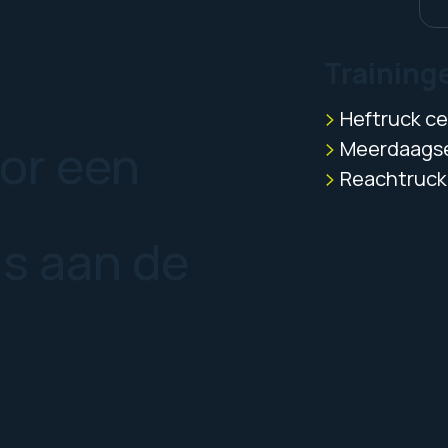
Training
Heftruck cer
oor een
Meerdaagse
Reachtruck 
us aan de