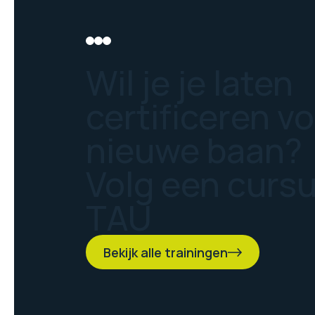
Wil je je laten
certificeren v
nieuwe baan?
Volg een curs
TAU
Bekijk alle trainingen