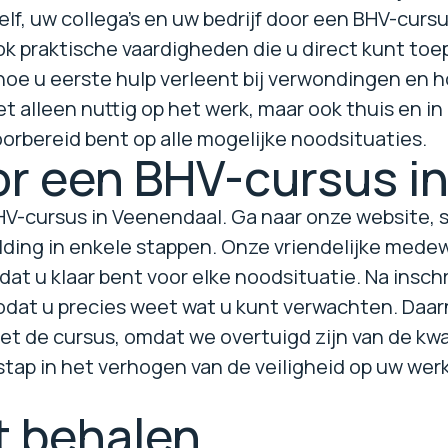
lf, uw collega's en uw bedrijf door een BHV-cursu
k praktische vaardigheden die u direct kunt toep
oe u eerste hulp verleent bij verwondingen en h
et alleen nuttig op het werk, maar ook thuis en i
voorbereid bent op alle mogelijke noodsituaties.
or een BHV-cursus i
BHV-cursus in Veenendaal. Ga naar onze website,
ding in enkele stappen. Onze vriendelijke medew
dat u klaar bent voor elke noodsituatie. Na insch
zodat u precies weet wat u kunt verwachten. Daa
et de cursus, omdat we overtuigd zijn van de kwali
stap in het verhogen van de veiligheid op uw werk
t behalen