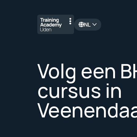
NL
en
Volg een B
cursus in
Veenendaa