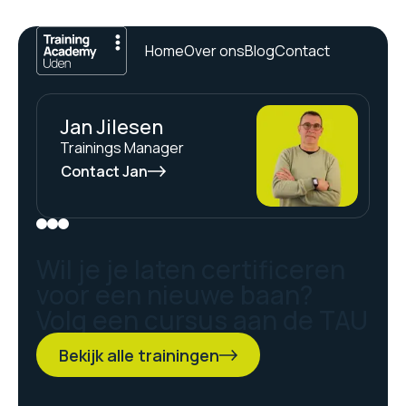
Home
Over ons
Blog
Contact
Jan Jilesen
Trainings Manager
Contact Jan
Wil je je laten certificeren
voor een nieuwe baan?
Volg een cursus aan de TAU
Bekijk alle trainingen