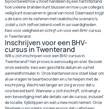
bijvoorbeeld hoe u moet handelen bij een hartstilstand,
hoe u kleine branden kunt blussen en hoe u uw collega's
veilig kunt evacueren in geval van nood. Daarnaast krijgt
u de kans om te oefenen met realistische scenario's,
zodat u zich zelfverzekerd voelt in uw vaardigheden.
Kies voor veiligheid en schrijf u in voor een BHV-cursus
in Twenterand.
Inschrijven voor een BHV-
cursus in Twenterand
Wilt u zich inschrijven voor een BHV-cursus in
Twenterand? Het proces is eenvoudig en snel. Bezoek
onze website, kies een geschikte datum en vul het
aanmeldformulier in. Onze klantenservice staat klaar om
al uw vragen te beantwoorden en u te helpen met de
inschrijving. Wacht niet langer en zorg ervoor dat u
voorbereid bent. Wanneer u zich inschrijft, ontvangt u
een bevestiging met alle details van de cursus, inclusief
de locatie, tijdstippen en wat u mee moet nemen. Onze
flexibele cursusdata zorgen ervoor dat u altijd een