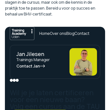
slagen in de cursus, maar ook om die kennis in de
praktijk toe te passen. Bereid u voor op succes en
behaal uw BHV-certificaat.
Home
Over ons
Blog
Contact
Jan Jilesen
Trainings Manager
Contact Jan
Wil je je laten certificeren
voor een nieuwe baan?
Volg een cursus aan de TAU