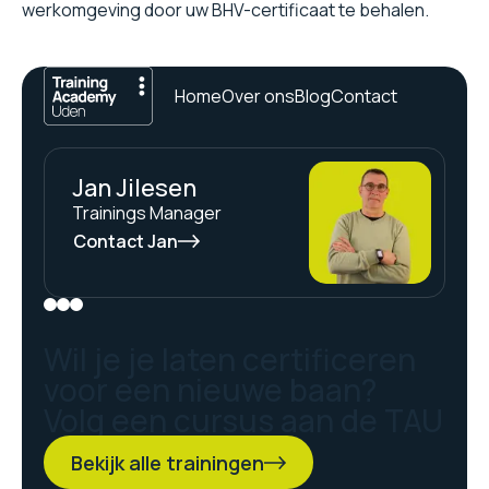
werkomgeving door uw BHV-certificaat te behalen.
Home
Over ons
Blog
Contact
Jan Jilesen
Trainings Manager
Contact Jan
Wil je je laten certificeren
voor een nieuwe baan?
Volg een cursus aan de TAU
Bekijk alle trainingen