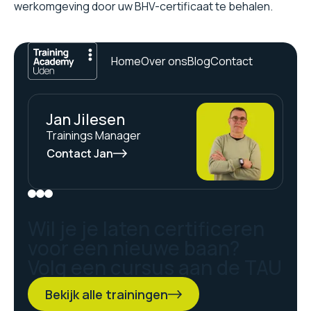
werkomgeving door uw BHV-certificaat te behalen.
Home
Over ons
Blog
Contact
Jan Jilesen
Trainings Manager
Contact Jan
Wil je je laten certificeren
voor een nieuwe baan?
Volg een cursus aan de TAU
Bekijk alle trainingen