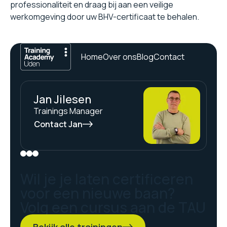
professionaliteit en draag bij aan een veilige
werkomgeving door uw BHV-certificaat te behalen.
Home
Over ons
Blog
Contact
Jan Jilesen
Trainings Manager
Contact Jan
Wil je je laten certificeren
voor een nieuwe baan?
Volg een cursus aan de TAU
Bekijk alle trainingen