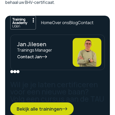
behaal uw BHV-certificaat.
Home
Over ons
Blog
Contact
Jan Jilesen
Trainings Manager
Contact Jan
Wil je je laten certificeren
voor een nieuwe baan?
Volg een cursus aan de TAU
Bekijk alle trainingen