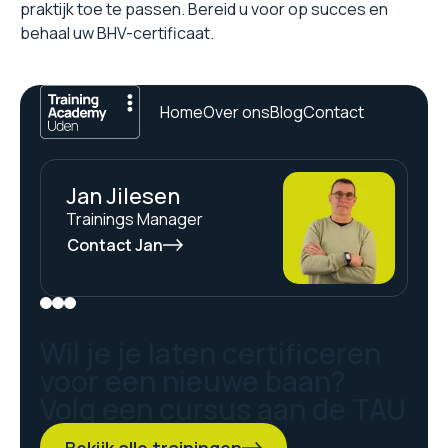
praktijk toe te passen. Bereid u voor op succes en
behaal uw BHV-certificaat.
Home
Over ons
Blog
Contact
Jan Jilesen
Trainings Manager
Contact Jan
Wil je je laten certificeren
voor een nieuwe baan?
Volg een cursus aan de TAU
Bekijk alle trainingen