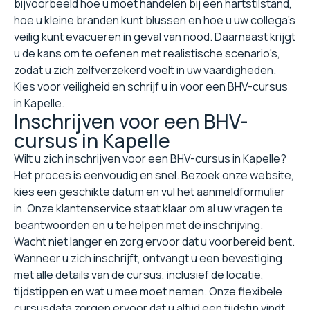
bijvoorbeeld hoe u moet handelen bij een hartstilstand,
hoe u kleine branden kunt blussen en hoe u uw collega's
veilig kunt evacueren in geval van nood. Daarnaast krijgt
u de kans om te oefenen met realistische scenario's,
zodat u zich zelfverzekerd voelt in uw vaardigheden.
Kies voor veiligheid en schrijf u in voor een BHV-cursus
in Kapelle.
Inschrijven voor een BHV-
cursus in Kapelle
Wilt u zich inschrijven voor een BHV-cursus in Kapelle?
Het proces is eenvoudig en snel. Bezoek onze website,
kies een geschikte datum en vul het aanmeldformulier
in. Onze klantenservice staat klaar om al uw vragen te
beantwoorden en u te helpen met de inschrijving.
Wacht niet langer en zorg ervoor dat u voorbereid bent.
Wanneer u zich inschrijft, ontvangt u een bevestiging
met alle details van de cursus, inclusief de locatie,
tijdstippen en wat u mee moet nemen. Onze flexibele
cursusdata zorgen ervoor dat u altijd een tijdstip vindt