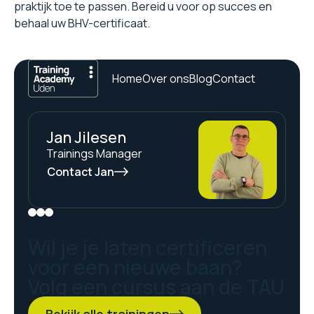
praktijk toe te passen. Bereid u voor op succes en
behaal uw BHV-certificaat.
Home
Over ons
Blog
Contact
Jan Jilesen
Trainings Manager
Contact Jan
Wil je je laten certificeren
voor een nieuwe baan?
Volg een cursus aan de TAU
Bekijk alle trainingen