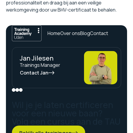
professionaliteit en draag bij aan een veilige
werkomgeving door uw BHV-certificaat te behalen.
Home
Over ons
Blog
Contact
Jan Jilesen
Trainings Manager
Contact Jan
Wil je je laten certificeren
voor een nieuwe baan?
Volg een cursus aan de TAU
Bekijk alle trainingen