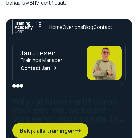
behaal uw BHV-certificaat.
Home
Over ons
Blog
Contact
Jan Jilesen
Trainings Manager
Contact Jan
Wil je je laten certificeren
voor een nieuwe baan?
Volg een cursus aan de TAU
Bekijk alle trainingen