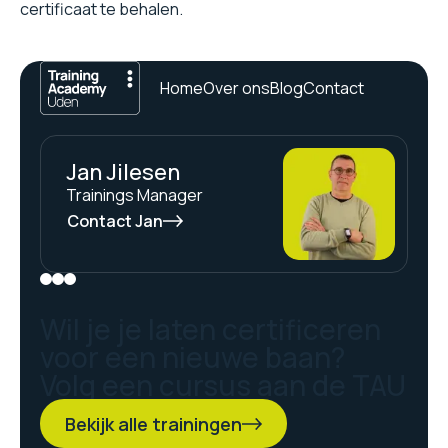
certificaat te behalen.
Home
Over ons
Blog
Contact
Jan Jilesen
Trainings Manager
Contact Jan
Wil je je laten certificeren
voor een nieuwe baan?
Volg een cursus aan de TAU
Bekijk alle trainingen