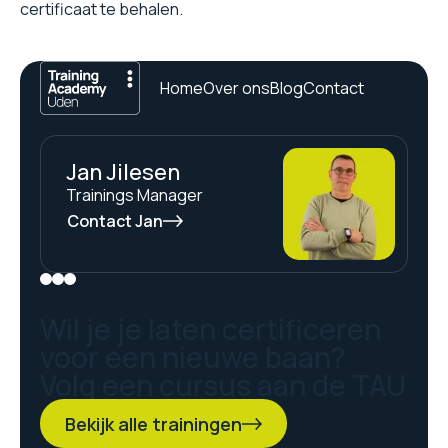
certificaat te behalen.
Home
Over ons
Blog
Contact
Jan Jilesen
Trainings Manager
Contact Jan
Wil je je laten certificeren
voor een nieuwe baan?
Volg een cursus aan de TAU
Bekijk alle trainingen