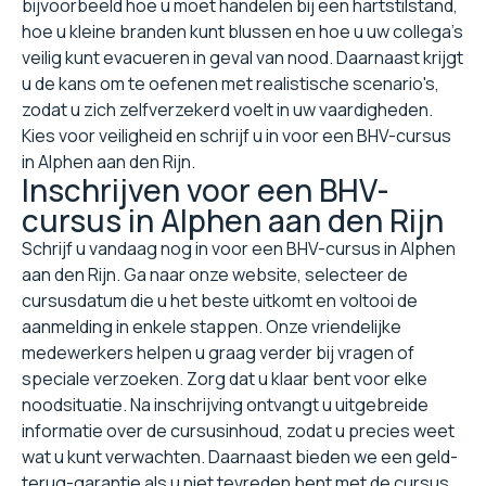
bijvoorbeeld hoe u moet handelen bij een hartstilstand,
hoe u kleine branden kunt blussen en hoe u uw collega's
veilig kunt evacueren in geval van nood. Daarnaast krijgt
u de kans om te oefenen met realistische scenario's,
zodat u zich zelfverzekerd voelt in uw vaardigheden.
Kies voor veiligheid en schrijf u in voor een BHV-cursus
in Alphen aan den Rijn.
Inschrijven voor een BHV-
cursus in Alphen aan den Rijn
Schrijf u vandaag nog in voor een BHV-cursus in Alphen
aan den Rijn. Ga naar onze website, selecteer de
cursusdatum die u het beste uitkomt en voltooi de
aanmelding in enkele stappen. Onze vriendelijke
medewerkers helpen u graag verder bij vragen of
speciale verzoeken. Zorg dat u klaar bent voor elke
noodsituatie. Na inschrijving ontvangt u uitgebreide
informatie over de cursusinhoud, zodat u precies weet
wat u kunt verwachten. Daarnaast bieden we een geld-
terug-garantie als u niet tevreden bent met de cursus,