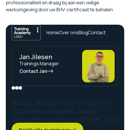
professionaliteit en draag bij aan een veilige
werkomgeving door uw BHV-certificaat te behalen.
Home
Over ons
Blog
Contact
Jan Jilesen
Trainings Manager
Contact Jan
Wil je je laten certificeren
voor een nieuwe baan?
Volg een cursus aan de TAU
Bekijk alle trainingen